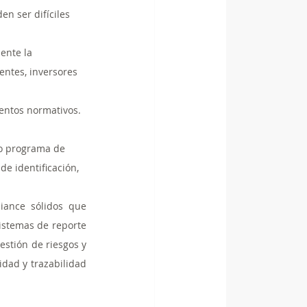
n ser difíciles 
ente la 
entes, inversores 
ientos normativos. 
do programa de 
e identificación, 
iance sólidos que 
sistemas de reporte 
stión de riesgos y 
ad y trazabilidad 