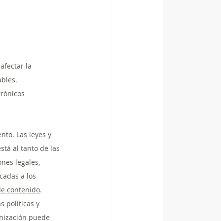
fectar la 
bles. 
rónicos 
nto. Las leyes y 
tá al tanto de las 
nes legales, 
cadas a los 
 de contenido
.  
 políticas y 
anización puede 