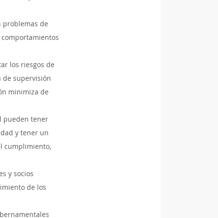
en problemas de 
os comportamientos 
r los riesgos de 
a de supervisión 
ón minimiza de 
al pueden tener 
idad y tener un 
l cumplimiento, 
s y socios 
imiento de los 
gubernamentales 