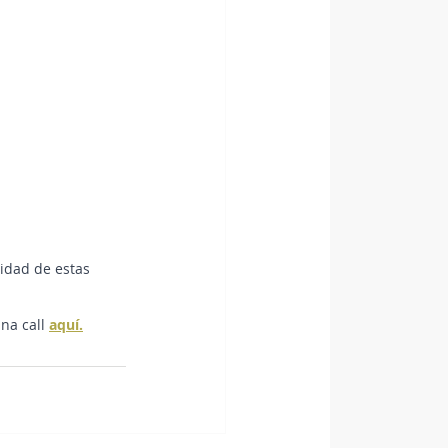
lidad de estas 
na call 
aquí
.