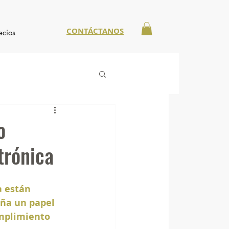
CONTÁCTANOS
ecios
o
trónica
a están 
ña un papel 
mplimiento 