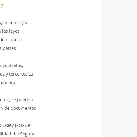
e?
guimiento y la 
las leyes, 
r de manera 
s partes 
 contratos, 
s y terceros. La 
 manera 
iento, se pueden 
ión de documentos 
-Oxley (SOX), el 
lidad del Seguro 