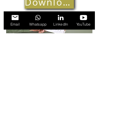
Download
Email
Whatsapp
LinkedIn
YouTube
Prueba ahora nuestra demo
gratuita y personalizada
Selecciona tú mismo el horario
que mejor te convenga y nos
conectamos
CALENDARIO