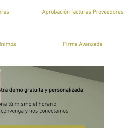
oras
Aprobación facturas Proveedores
Mínimos
Firma Avanzada
tra demo gratuita y personalizada
ona tú mismo el horario
e convenga y nos conectamos