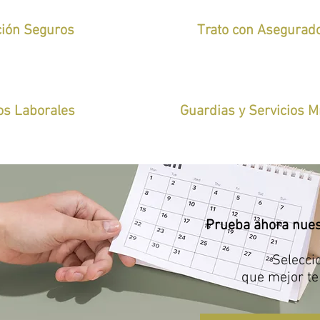
ción Seguros
Trato con Asegurad
os Laborales
Guardias y Servicios 
Prueba ahora nues
Selecci
que mejor t