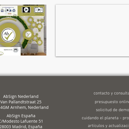
contacto y consult
AbSign Nederland
Van Pallandtstraat 25
presupuesto onlin
14GM Arnhem, Nederland
solicitud de dem
AbSign España
cuidando el planeta - p
C/Modesto Lafuente 51
artículos y actualizac
28003 Madrid, España