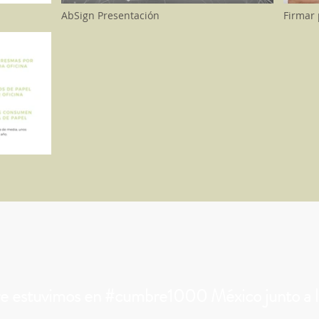
AbSign Presentación
Firmar
re estuvimos en #cumbre1000 México junto a la