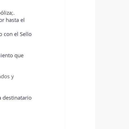
liza;.
r hasta el 
 con el Sello 
iento que 
dos y 
 destinatario