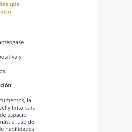
des que 
ocio. 
anténgase 
ositiva y 
os.
ción 
cumentos, la 
l y tinta para 
de espacio, 
ás, el uso de 
e habilidades 