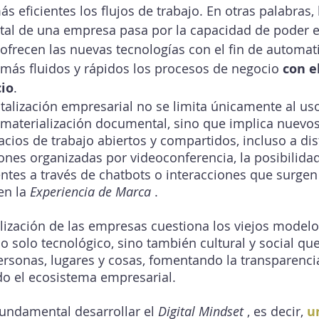
 eficientes los flujos de trabajo. En otras palabras, 
tal de una empresa pasa por la capacidad de poder ex
frecen las nuevas tecnologías con el fin de automati
 más fluidos y rápidos los procesos de negocio 
con el
cio
. 
italización empresarial no se limita únicamente al us
esmaterialización documental, sino que implica nuevo
acios de trabajo abiertos y compartidos, incluso a dis
ones organizadas por videoconferencia, la posibilidad
ientes a través de chatbots o interacciones que surgen
en la 
Experiencia de Marca
 .
alización de las empresas cuestiona los viejos modelo
 solo tecnológico, sino también cultural y social qu
rsonas, lugares y cosas, fomentando la transparencia
odo el ecosistema empresarial.
fundamental desarrollar el 
Digital Mindset
 , es decir, 
u