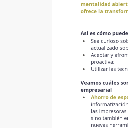
mentalidad abiert
ofrece la transfor
Así es cómo puede
Sea curioso so
actualizado so
Aceptar y afront
proactiva;
Utilizar las tec
Veamos cuáles son 
empresarial 
Ahorro de espa
informatización
las impresoras
sino también e
nuevas herrami