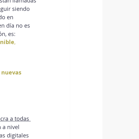
están llamadas 
eguir siendo 
do en 
n día no es 
n, es:
nible
, 
s nuevas 
cra a todas 
 a nivel 
s digitales 