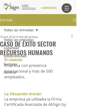
FIRMA
CONTÁCTANOS
CERTIFICADA
Entrada
Todas las entradas
10 oct 2022
4 min de lectura
Todas las entradas
CASO DE ÉXITO SECTOR
Legalidad
RECURSOS HUMANOS
Sostenibilidad
El cliente: 
Sectores
Empresa con presencia 
internacional y más de 500 
General
empleados.
La Situación Inicial: 
La empresa ya utilizaba la Firma 
Certificada Avanzada de AbSign by 